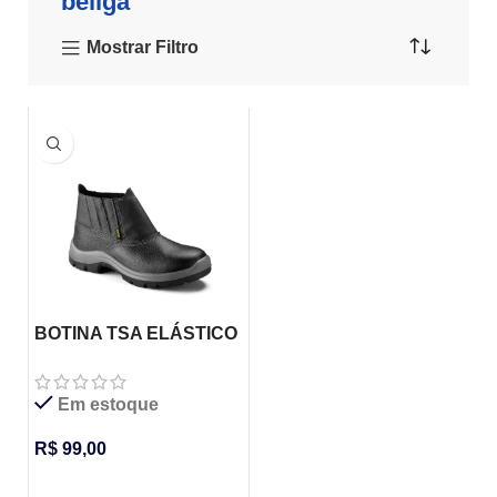
bellga
Mostrar Filtro
BOTINA TSA ELÁSTICO
PVC BELLGA – CA
44696
Em estoque
R$
99,00
VER OPÇÕES