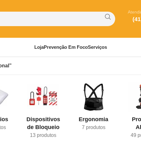
Atend
(41
Loja
Prevenção Em Foco
Serviços
onal”
ios
Dispositivos
Ergonomia
Pro
de Bloqueio
A
tos
7 produtos
13 produtos
49 p