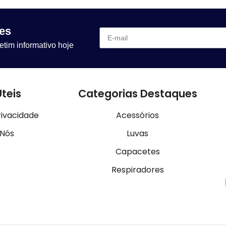
es
etim informativo hoje
Úteis
Categorias Destaques
rivacidade
Acessórios
 Nós
Luvas
Capacetes
Respiradores