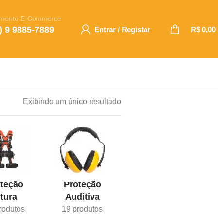
imento E-Commerce
) 9 9885-7889
Entrar / Registar
R$
0,00
Exibindo um único resultado
teção
Proteção
Proteção
ltura
Auditiva
Cabeça/Face
rodutos
19 produtos
101 produtos