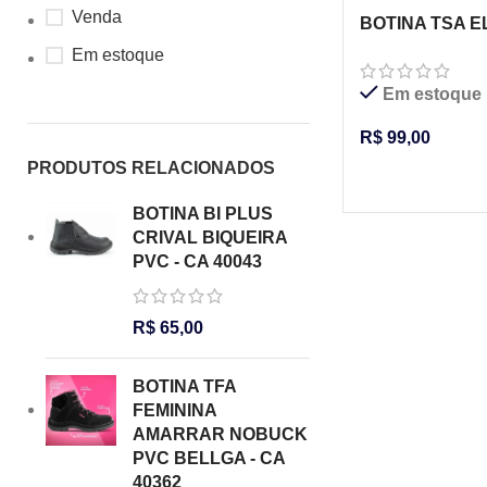
Venda
BOTINA TSA E
BELLGA – CA 
Em estoque
Em estoque
R$
99,00
PRODUTOS RELACIONADOS
VER OPÇÕES
BOTINA BI PLUS
CRIVAL BIQUEIRA
PVC - CA 40043
R$
65,00
BOTINA TFA
FEMININA
AMARRAR NOBUCK
PVC BELLGA - CA
40362