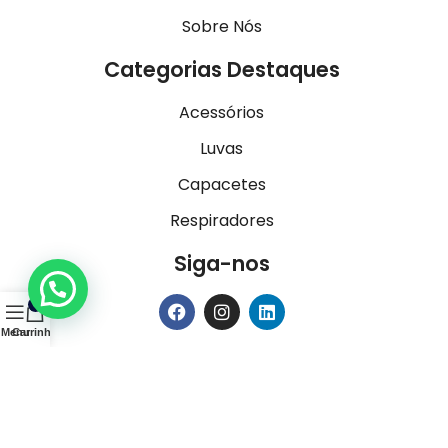
Sobre Nós
Categorias Destaques
Acessórios
Luvas
Capacetes
Respiradores
Siga-nos
0
Menu
Carrinho