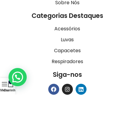
Sobre Nós
Categorias Destaques
Acessórios
Luvas
Capacetes
Respiradores
Siga-nos
0
Menu
Carrinho