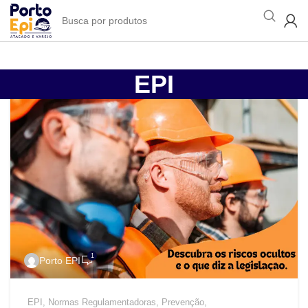
EPI
1
Porto EPI
EPI
,
Normas Regulamentadoras
,
Prevenção
,