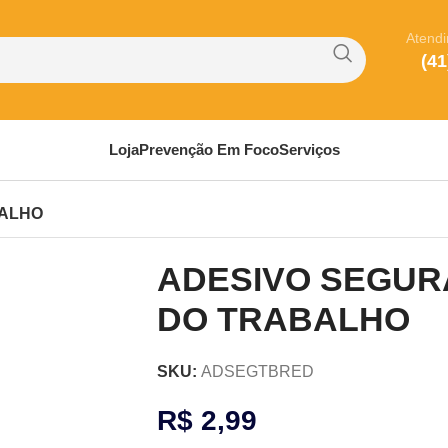
Atend
(41
Loja
Prevenção Em Foco
Serviços
BALHO
ADESIVO SEGU
DO TRABALHO
SKU:
ADSEGTBRED
R$
2,99