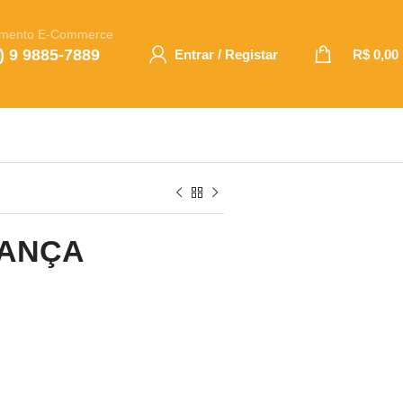
imento E-Commerce
) 9 9885-7889
Entrar / Registar
R$
0,00
RANÇA