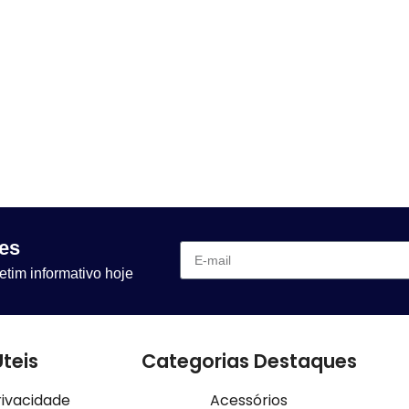
es
etim informativo hoje
Úteis
Categorias Destaques
rivacidade
Acessórios