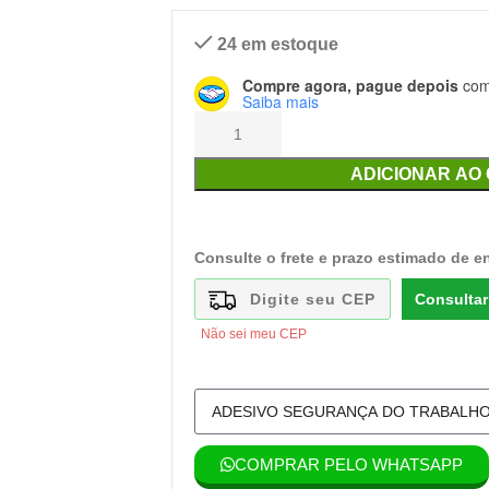
24 em estoque
Compre agora, pague depois
com 
Saiba mais
ADICIONAR AO
Consulte o frete e prazo estimado de e
Consultar
Não sei meu CEP
COMPRAR PELO WHATSAPP