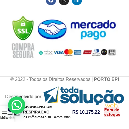
© 2022 - Todos os Direitos Reservados |
PORTO EPI
Desenvolvido por:
RESPIRADOR
APARELHO DE
Fora de
0
RESPIRAÇÃO
R$
10.175,22
estoque
AUTÔNOMA 6L AÇO 300
Menu
Carrinho
BAR – CA 35685