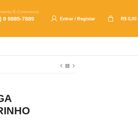
imento E-Commerce
) 9 9885-7889
Entrar / Registar
R$
0,00
GA
RINHO