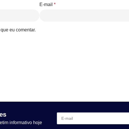
E-mail
*
 que eu comentar.
es
etim informativo hoje