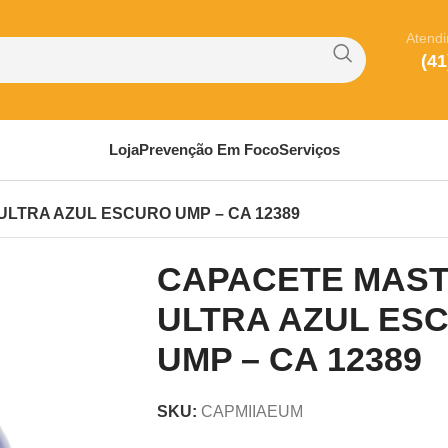
Atend
(41
Loja
Prevenção Em Foco
Serviços
ULTRA AZUL ESCURO UMP – CA 12389
CAPACETE MASTE
ULTRA AZUL ES
UMP – CA 12389
SKU:
CAPMIIAEUM