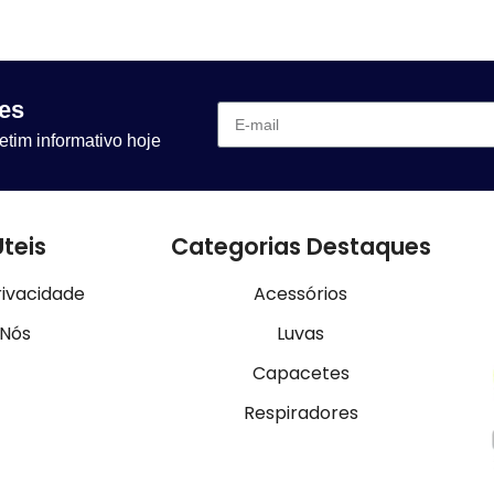
es
etim informativo hoje
Úteis
Categorias Destaques
rivacidade
Acessórios
 Nós
Luvas
Capacetes
Respiradores