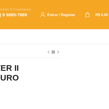
imento E-Commerce
) 9 9885-7889
Entrar / Registar
R$
0,00
R II
CURO