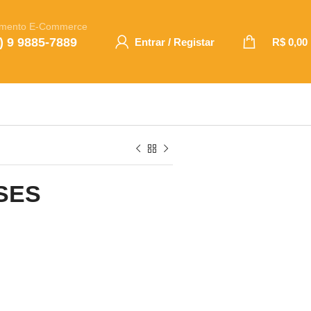
imento E-Commerce
) 9 9885-7889
Entrar / Registar
R$
0,00
SES