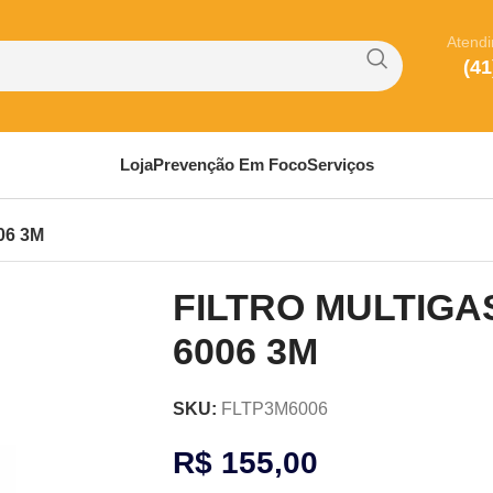
Atend
(41
Loja
Prevenção Em Foco
Serviços
06 3M
FILTRO MULTIGA
6006 3M
SKU:
FLTP3M6006
R$
155,00