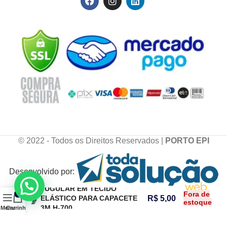
© 2022 - Todos os Direitos Reservados |
PORTO EPI
Desenvolvido por:
JUGULAR EM TECIDO
Fora de
0
ELÁSTICO PARA CAPACETE
R$
5,00
estoque
3M H-700
Menu
Carrinho