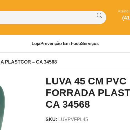
Atend
(41
Loja
Prevenção Em Foco
Serviços
A PLASTCOR – CA 34568
LUVA 45 CM PVC
FORRADA PLAST
CA 34568
SKU:
LUVPVFPL45