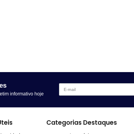
es
etim informativo hoje
Úteis
Categorias Destaques