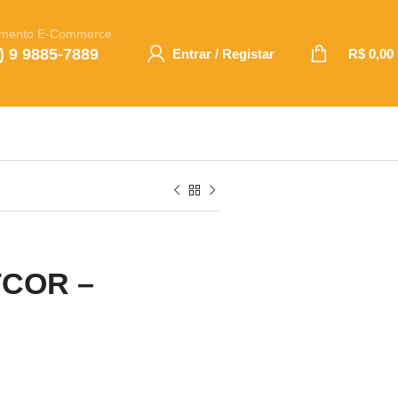
imento E-Commerce
) 9 9885-7889
Entrar / Registar
R$
0,00
COR –