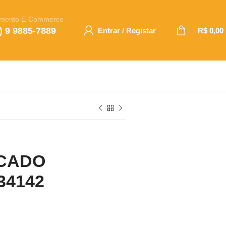
imento E-Commerce
) 9 9885-7889
Entrar / Registar
R$
0,00
OCADO
34142