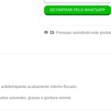
COMPRAR PELO WHATSAPP
15
Pessoas assistindo este produt
a antiderrapante
acabamento interno flocado.
uitos solventes,
graxas e gordura animal
.