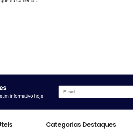
 que eu comentar.
es
etim informativo hoje
Úteis
Categorias Destaques