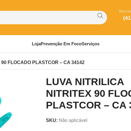
Atend
(41
Loja
Prevenção Em Foco
Serviços
X 90 FLOCADO PLASTCOR – CA 34142
LUVA NITRILICA
NITRITEX 90 FL
PLASTCOR – CA 
SKU:
Não aplicável