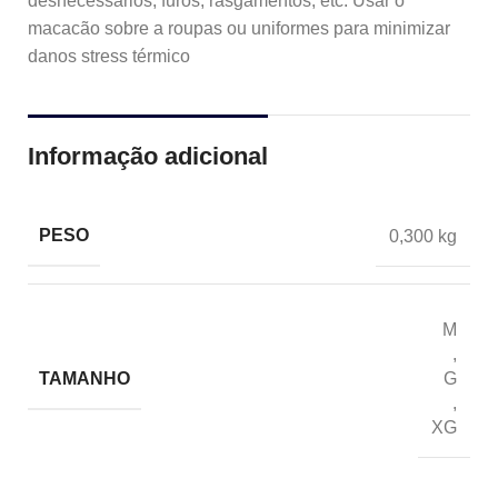
desnecessários, furos, rasgamentos, etc. Usar o
macacão sobre a roupas ou uniformes para minimizar
danos stress térmico
Informação adicional
PESO
0,300 kg
M
,
TAMANHO
G
,
XG