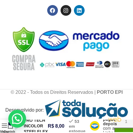
© 2022 - Todos os Direitos Reservados |
PORTO EPI
Compre
Desenvolvido por:
agora,
ÓCULOS
pague
PRO TECH
53
depois
0
INCOLOR
R$
8,00
em
com a
estoque
STEELFLEX
Linha de
Menu
Carrinho