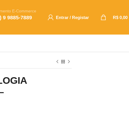
imento E-Commerce
) 9 9885-7889
Entrar / Registar
R$
0,00
LOGIA
–