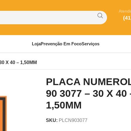
Atend
(41
Loja
Prevenção Em Foco
Serviços
0 X 40 – 1,50MM
PLACA NUMERO
90 3077 – 30 X 40 
1,50MM
SKU:
PLCN903077