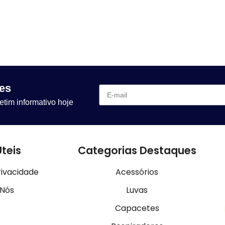
es
etim informativo hoje
Úteis
Categorias Destaques
rivacidade
Acessórios
 Nós
Luvas
Capacetes