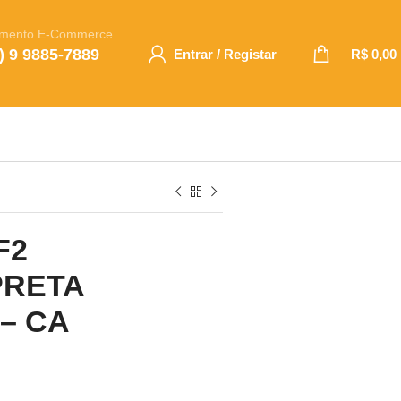
imento E-Commerce
) 9 9885-7889
Entrar / Registar
R$
0,00
F2
PRETA
– CA