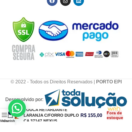
© 2022 - Todos os Direitos Reservados |
PORTO EPI
Desenvolvido por:
TOUCA RETARDANTE
Fora de
0
LARANJA C/FORRO DUPLO
R$
155,00
estoque
CA 37147 NEXUS
Menu
Carrinho