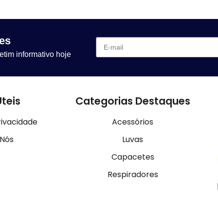
es
etim informativo hoje
Úteis
Categorias Destaques
rivacidade
Acessórios
 Nós
Luvas
Capacetes
Respiradores