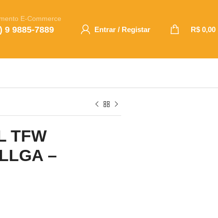
imento E-Commerce
) 9 9885-7889
Entrar / Registar
R$
0,00
L TFW
LLGA –