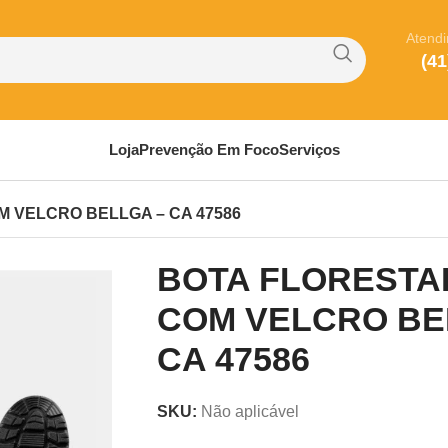
Atend
(41
Loja
Prevenção Em Foco
Serviços
 VELCRO BELLGA – CA 47586
BOTA FLORESTA
COM VELCRO BE
CA 47586
SKU:
Não aplicável